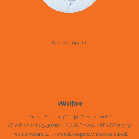
G. Bianchi
Docente esperto
eWelfare
Via del Macello 50 - 39100 Bolzano BZ
CF e P.IVA 02805430218 - SDI SUBM70N - REA BZ-207131
info@ewelfare.bz.it
-
ewelfare@pec.confcooperative.it